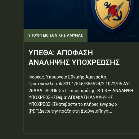
ΥΠΟΥΡΓΕΊΟ ΕΘΝΙΚΉΣ ΆΜΥΝΑΣ
ΥΠΕΘΑ: ΑΠΟΦΑΣΗ
ΑΝΑΛΗΨΗΣ ΥΠΟΧΡΕΩΣΗΣ
Φορέας: Υπουργείο Εθνικής ΆμυναςΑρ.
Πρωτοκόλλου: Φ.831.1/546/866524/Σ.1072/05 ΑΥΓ
26ΑΔΑ: 9Ρ7Π6-Σ5ΤΤύπος πράξης: Β.1.3 — ΑΝΑΛΗΨΗ
ΥΠΟΧΡΕΩΣΗΣΘέμα: ΑΠΟΦΑΣΗ ΑΝΑΛΗΨΗΣ
ΥΠΟΧΡΕΩΣΗΣΚατεβάστε το πλήρες έγγραφο
(PDF)Δείτε την πράξη στη ΔιαύγειαΠηγή:...