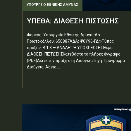
ΥΠΟΥΡΓΕΊΟ ΕΘΝΙΚΉΣ ΆΜΥΝΑΣ
ΥΠΕΘΑ: ΔΙΑΘΕΣΗ ΠΙΣΤΩΣΗΣ
Φορέας: Υπουργείο Εθνικής ΆμυναςΑρ.
Πρωτοκόλλου: 650887ΑΔΑ: Ψ0Υ96-ΓΔΦΤύπος
πράξης: Β.1.3 — ΑΝΑΛΗΨΗ ΥΠΟΧΡΕΩΣΗΣΘέμα:
ΔΙΑΘΕΣΗ ΠΙΣΤΩΣΗΣΚατεβάστε το πλήρες έγγραφο
(PDF)Δείτε την πράξη στη ΔιαύγειαΠηγή: Πρόγραμμα
Διαύγεια. Άδεια:...