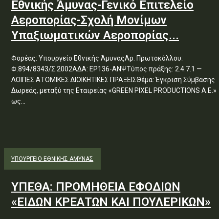
Εθνικής Άμυνας-Γενικό Επιτελείο
Αεροπορίας-Σχολή Μονίμων
Υπαξιωματικών Αεροπορίας...
Φορέας: Υπουργείο Εθνικής ΆμυναςΑρ. Πρωτοκόλλου:
Φ.894/8343/Σ.2002ΑΔΑ: ΕΡ136-ΑΝΨΤύπος πράξης: 2.4.7.1 —
ΛΟΙΠΕΣ ΑΤΟΜΙΚΕΣ ΔΙΟΙΚΗΤΙΚΕΣ ΠΡΑΞΕΙΣΘέμα: Έγκριση Σύμβασης
Δωρεάς, μεταξύ της Εταιρείας «GREEN PIXEL PRODUCTIONS Α.Ε.»
ως...
ΥΠΟΥΡΓΕΊΟ ΕΘΝΙΚΉΣ ΆΜΥΝΑΣ
ΥΠΕΘΑ: ΠΡΟΜΗΘΕΙΑ ΕΦΟΔΙΩΝ
«ΕΙΔΩΝ ΚΡΕΑΤΩΝ ΚΑΙ ΠΟΥΛΕΡΙΚΩΝ»