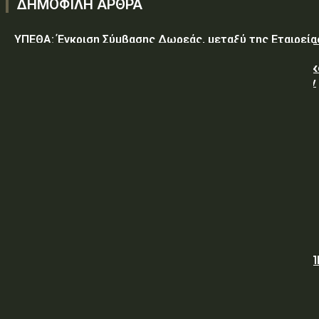
ΔΗΜΟΦΙΛΗ ΑΡΘΡΑ
ΥΠΕΘΑ: Έγκριση Σύμβασης Δωρεάς, μεταξύ της Εταιρεία
«GREEN PIXEL PRODUCTIONS Α.Ε.» ως δωρητή, του
Ελληνικού Δημοσίου – Υπουργείο-Εθνικής Άμυνας-Γενικ
Επιτελείο Αεροπορίας-Σχολή Μονίμων Υπαξιωματικών
Αεροπορίας...
ΥΠΕΘΑ: ΠΡΟΜΗΘΕΙΑ ΕΦΟΔΙΩΝ «ΕΙΔΩΝ ΚΡΕΑΤΩΝ ΚΑΙ
ΠΟΥΛΕΡΙΚΩΝ»
ΥΠΕΘΑ: ΠΡΟΣΚΛΗΣΗ ΥΠΟΒΟΛΗΣ ΠΡΟΣΦΟΡΩΝ
Όμιλος ΔΕΗ: Νέα συμφωνία για χαρτοφυλάκιο έργων ΑΠ
άνω των 2 GW σε Πολωνία και Ουγγαρία