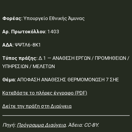
Φορέας:
Υπουργείο Εθνικής Άμυνας
Αρ. Πρωτοκόλλου:
1403
ΑΔΑ:
ΨΨΤΛ6-8Κ1
Τύπος πράξης:
Δ.1 — ΑΝΑΘΕΣΗ ΕΡΓΩΝ / ΠΡΟΜΗΘΕΙΩΝ /
ΥΠΗΡΕΣΙΩΝ / ΜΕΛΕΤΩΝ
Θέμα:
ΑΠΟΦΑΣΗ ΑΝΑΘΕΣΗΣ ΘΕΡΜΟΜΟΝΩΣΗ 7 ΣΗΕ
Κατεβάστε το πλήρες έγγραφο (PDF)
Δείτε την πράξη στη Διαύγεια
Πηγή:
Πρόγραμμα Διαύγεια
. Άδεια: CC-BY.