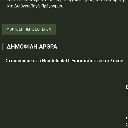
στη ΔιαύγειαΠηγή: Πρόγραμμα...
ΦΌΡΤΩΣΗ ΠΕΡΙΣΣΟΤΈΡΩΝ
ΔΗΜΟΦΙΛΗ ΑΡΘΡΑ
Στουρνάρας στη Handelsblatt: Ευπρόσδεκτες οι ξένες
συμμετοχές στις ελληνικές τράπεζες
ΥΠ.ΠΡΟ.ΠΟ.: « Προσωρινές κυκλοφοριακές ρυθμίσεις κα
τον 7ο Λαϊκό Αγώνα Δρόμου φράγμα Λίμνης Πλαστήρα –
Μούχα – Καστανιά ».
ΥΠ.ΠΡΟ.ΠΟ.: « Προσωρινές κυκλοφοριακές ρυθμίσεις κα
τον 7ο Λαϊκό Αγώνα Δρόμου φράγμα Λίμνης Πλαστήρα –