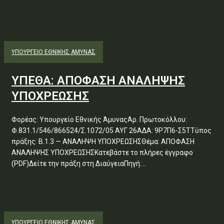
ΥΠΟΥΡΓΕΊΟ ΕΘΝΙΚΉΣ ΆΜΥΝΑΣ
ΥΠΕΘΑ: ΑΠΟΦΑΣΗ ΑΝΑΛΗΨΗΣ
ΥΠΟΧΡΕΩΣΗΣ
Φορέας: Υπουργείο Εθνικής ΆμυναςΑρ. Πρωτοκόλλου:
Φ.831.1/546/866524/Σ.1072/05 ΑΥΓ 26ΑΔΑ: 9Ρ7Π6-Σ5ΤΤύπος
πράξης: Β.1.3 — ΑΝΑΛΗΨΗ ΥΠΟΧΡΕΩΣΗΣΘέμα: ΑΠΟΦΑΣΗ
ΑΝΑΛΗΨΗΣ ΥΠΟΧΡΕΩΣΗΣΚατεβάστε το πλήρες έγγραφο
(PDF)Δείτε την πράξη στη ΔιαύγειαΠηγή:...
ΥΠΟΥΡΓΕΊΟ ΕΘΝΙΚΉΣ ΆΜΥΝΑΣ