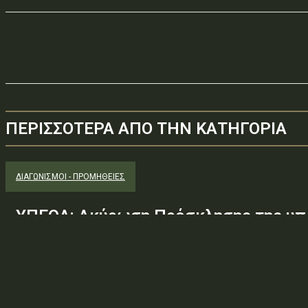
ΠΕΡΙΣΣΟΤΕΡΑ ΑΠΟ ΤΗΝ ΚΑΤΗΓΟΡΙΑ
ΔΙΑΓΩΝΙΣΜΟΊ - ΠΡΟΜΉΘΕΙΕΣ
ΥΠΕΘΑ: Ακύρωση Πρόσκλησης της υπ.
Φ.600.163/94/22278/Σ.2265/25 Μαΐ 
(ΑΔΑ:ΕΧΕ06-Σ4Ν, ΑΔΑΜ: 26PROC0190
ανάγκης ουσιώδους τροποποίησης τω
προδιαγραφών, των όρων...