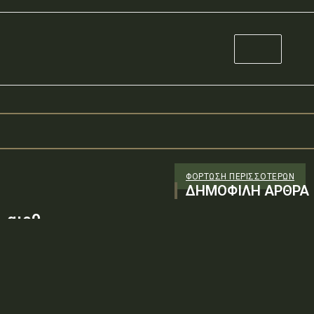
ΦΌΡΤΩΣΗ ΠΕΡΙΣΣΟΤΈΡΩΝ
ΔΗΜΟΦΙΛΗ ΑΡΘΡΑ
 αιρθ
26/98 ΑΔΤΕ/4ο ΕΓ
88100) λόγω της
ν τεχνικών