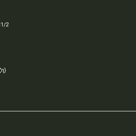
Β1/2
ζη)