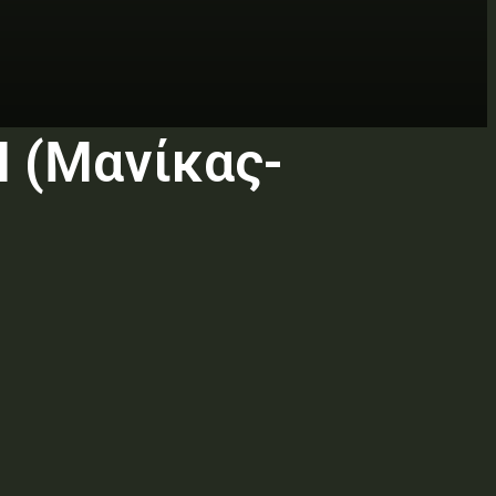
 (Μανίκας-