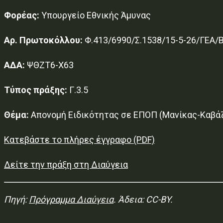
Φορέας:
Υπουργείο Εθνικής Άμυνας
Αρ. Πρωτοκόλλου:
Φ.413/6990/Σ.1538/15-5-26/ΓΕΑ/
ΑΔΑ:
ΨΘΖΤ6-Χ63
Τύπος πράξης:
Γ.3.5
Θέμα:
Απονομή Ειδικότητας σε ΕΠΟΠ (Μανίκας-Καβά
Κατεβάστε το πλήρες έγγραφο (PDF)
Δείτε την πράξη στη Διαύγεια
Πηγή:
Πρόγραμμα Διαύγεια
. Άδεια: CC-BY.