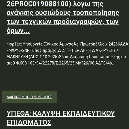
26PROC019088100) λόγω της
ανάγκης ουσιώδους τροποποίησης
των τεχνικών προδιαγραφών, των
όρων...
Φορέας: Υπουργείο Εθνικής ΆμυναςΑρ. Πρωτοκόλλου: 24266ΑΔΑ
ΨΨΘΥ6-2ΝΝΤύπος πράξης: Δ.2.1 — ΠΕΡΙΛΗΨΗ ΔΙΑΚΗΡΥΞΗΣ /
ΔΙΑΚΗΡΥΞΗ (ΑΠΟ 1.10.2025)Θέμα: Ακύρωση Πρόσκλησης της υπ.
αιρθ Φ.600.163/94/22278/Σ.2265/25 Μαΐ 26/98 ΑΔΤΕ/4ο...
ΔΙΑΓΩΝΙΣΜΟΊ - ΠΡΟΜΉΘΕΙΕΣ
ΥΠΕΘΑ: ΚΑΛΥΨΗ ΕΚΠΑΙΔΕΥΤΙΚΟΥ
ΕΠΙΔΟΜΑΤΟΣ