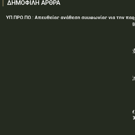
ΔΗΜΟΦΙΛΗ ΑΡΘΡΑ
ΥΠ.ΠΡΟ.ΠΟ.: Απευθείας ανάθεση συμφωνίας για την πα
υπηρεσιών κλειδαρά για τη σφράγιση οικίας στα Μέγαρα
λόγω αιφνιδίου θανάτου και απουσίας συγγενών
Γαλλική «ψήφος εμπιστοσύνης» στην ηλεκτρική διασύν
Ελλάδας – Κύπρου με την είσοδο της Meridiam
Viohalco: Εκτόξευση 62% στα κέρδη και ισχυρή ανάπτυξ
στο α’ εξάμηνο
ΥΠ.ΠΡΟ.ΠΟ.: Εργασίες για την επισκευή – συντήρηση
υπηρεσιακών οχημάτων μάρκας NISSAN, των Τμημάτων
Συνοριακής Φύλαξης της Δ.Α. Αλεξανδρούπολης, που έ
ως αντικείμενο αμιγώς τη...