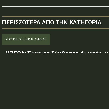
ΠΕΡΙΣΣΟΤΕΡΑ ΑΠΟ ΤΗΝ ΚΑΤΗΓΟΡΙΑ
ΥΠΟΥΡΓΕΊΟ ΕΘΝΙΚΉΣ ΆΜΥΝΑΣ
ΥΠΕΘΑ: Έγκριση Σύμβασης Δωρεάς, μ
Εταιρείας «GREEN PIXEL PRODUCTION
του Ελληνικού Δημοσίου – Υπουργείο
Γενικό Επιτελείο Αεροπορίας-Σχολή
Υπαξιωματικών Αεροπορίας...
Φορέας: Υπουργείο Εθνικής ΆμυναςΑρ. Πρωτοκόλλου: Φ.894/83
πράξης: 2.4.7.1 — ΛΟΙΠΕΣ ΑΤΟΜΙΚΕΣ ΔΙΟΙΚΗΤΙΚΕΣ ΠΡΑΞΕΙΣΘέμα: Έ
της Εταιρείας «GREEN PIXEL PRODUCTIONS Α.Ε.» ως...