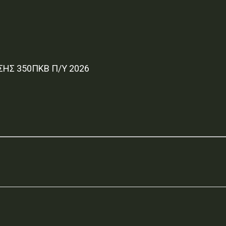
Σ 350ΠΚΒ Π/Υ 2026