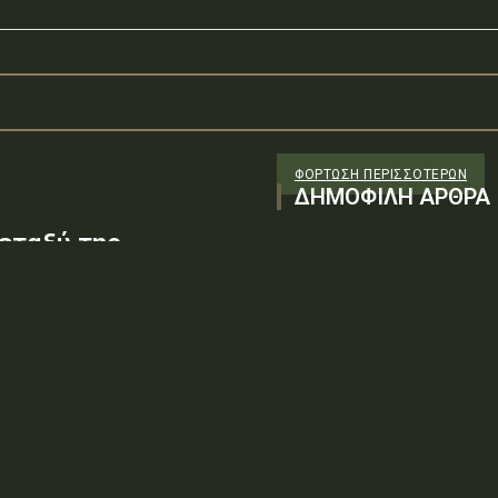
ΦΌΡΤΩΣΗ ΠΕΡΙΣΣΟΤΈΡΩΝ
ΔΗΜΟΦΙΛΗ ΑΡΘΡΑ
εταξύ της
S Α.Ε.» ως δωρητή,
-Εθνικής Άμυνας-
 Μονίμων
43/Σ.2002ΑΔΑ: ΕΡ136-ΑΝΨΤύπος
γκριση Σύμβασης Δωρεάς, μεταξύ