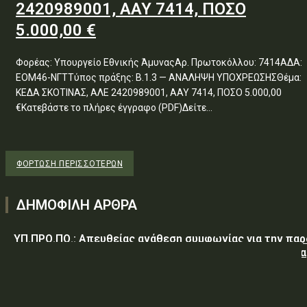
2420989001, ΑΑΥ 7414, ΠΟΣΟ
5.000,00 €
Φορέας: Υπουργείο Εθνικής ΆμυναςΑρ. Πρωτοκόλλου: 7414ΑΔΑ:
ΕΟΜ46-ΝΓΤΤύπος πράξης: Β.1.3 — ΑΝΑΛΗΨΗ ΥΠΟΧΡΕΩΣΗΣΘέμα:
ΚΕΔΑ ΣΚΟΤΙΝΑΣ, ΑΛΕ 2420989001, ΑΑΥ 7414, ΠΟΣΟ 5.000,00
€Κατεβάστε το πλήρες έγγραφο (PDF)Δείτε...
ΦΌΡΤΩΣΗ ΠΕΡΙΣΣΟΤΈΡΩΝ
ΔΗΜΟΦΙΛΗ ΑΡΘΡΑ
ΥΠ.ΠΡΟ.ΠΟ.: Απευθείας ανάθεση συμφωνίας για την πα
υπηρεσιών κλειδαρά για τη σφράγιση οικίας στα Μέγαρα
λόγω αιφνιδίου θανάτου και απουσίας συγγενών