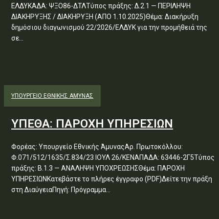
ΕΛΔΥΚΑΔΑ: ΨΞΟ86-ΔΤΛΤύπος πράξης: Δ.2.1 — ΠΕΡΙΛΗΨΗ
ΔΙΑΚΗΡΥΞΗΣ / ΔΙΑΚΗΡΥΞΗ (ΑΠΟ 1.10.2025)Θέμα: Διακήρυξη
δημόσιου διαγωνισμού 22/2026/ΕΛΔΥΚ για την προμήθειά της
σε...
ΥΠΟΥΡΓΕΊΟ ΕΘΝΙΚΉΣ ΆΜΥΝΑΣ
ΥΠΕΘΑ: ΠΑΡΟΧΗ ΥΠΗΡΕΣΙΩΝ
Φορέας: Υπουργείο Εθνικής ΆμυναςΑρ. Πρωτοκόλλου:
Φ.071/512/1635/Σ.834/23 ΙΟΥΛ 26/ΚΕΝΑΠΑΔΑ: 63446-2Γ5Τύπος
πράξης: Β.1.3 — ΑΝΑΛΗΨΗ ΥΠΟΧΡΕΩΣΗΣΘέμα: ΠΑΡΟΧΗ
ΥΠΗΡΕΣΙΩΝΚατεβάστε το πλήρες έγγραφο (PDF)Δείτε την πράξη
στη ΔιαύγειαΠηγή: Πρόγραμμα...