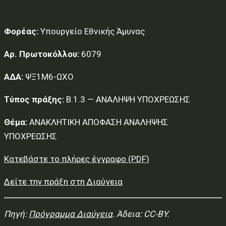
Φορέας:
Υπουργείο Εθνικής Άμυνας
Αρ. Πρωτοκόλλου:
6079
ΑΔΑ:
ΨΞ1Μ6-ΩΧΟ
Τύπος πράξης:
Β.1.3 — ΑΝΑΛΗΨΗ ΥΠΟΧΡΕΩΣΗΣ
Θέμα:
ΑΝΑΚΛΗΤΙΚΗ ΑΠΟΦΑΣΗ ΑΝΑΛΗΨΗΣ
ΥΠΟΧΡΕΩΣΗΣ
Κατεβάστε το πλήρες έγγραφο (PDF)
Δείτε την πράξη στη Διαύγεια
Πηγή:
Πρόγραμμα Διαύγεια
. Άδεια: CC-BY.