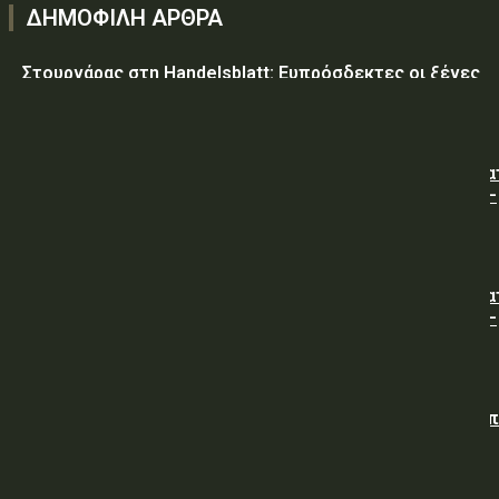
ΔΗΜΟΦΙΛΗ ΑΡΘΡΑ
Στουρνάρας στη Handelsblatt: Ευπρόσδεκτες οι ξένες
συμμετοχές στις ελληνικές τράπεζες
ΥΠ.ΠΡΟ.ΠΟ.: « Προσωρινές κυκλοφοριακές ρυθμίσεις κα
τον 7ο Λαϊκό Αγώνα Δρόμου φράγμα Λίμνης Πλαστήρα –
Μούχα – Καστανιά ».
ΥΠ.ΠΡΟ.ΠΟ.: « Προσωρινές κυκλοφοριακές ρυθμίσεις κα
τον 7ο Λαϊκό Αγώνα Δρόμου φράγμα Λίμνης Πλαστήρα –
Μούχα – Καστανιά ».
ΥΠΕΘΑ: Διενέργεια Διαγωνισμού για την Προμήθεια νω
άρτου (χωρίς άλευρα της Υπηρεσίας), προς κάλυψη
αναγκών των Μονάδων της Φρουράς Χαλκίδας