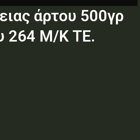
ιας άρτου 500γρ
υ 264 Μ/Κ ΤΕ.