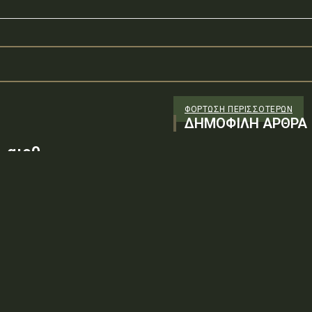
ΦΌΡΤΩΣΗ ΠΕΡΙΣΣΟΤΈΡΩΝ
ΔΗΜΟΦΙΛΗ ΑΡΘΡΑ
 αιρθ
26/98 ΑΔΤΕ/4ο ΕΓ
88100) λόγω της
ν τεχνικών
: ΨΨΘΥ6-2ΝΝΤύπος πράξης: Δ.2.1
ρωση Πρόσκλησης της υπ. αιρθ