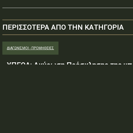
ΠΕΡΙΣΣΟΤΕΡΑ ΑΠΟ ΤΗΝ ΚΑΤΗΓΟΡΙΑ
ΔΙΑΓΩΝΙΣΜΟΊ - ΠΡΟΜΉΘΕΙΕΣ
ΥΠΕΘΑ: Ακύρωση Πρόσκλησης της υπ.
Φ.600.163/94/22278/Σ.2265/25 Μαΐ 
(ΑΔΑ:ΕΧΕ06-Σ4Ν, ΑΔΑΜ: 26PROC0190
ανάγκης ουσιώδους τροποποίησης τω
προδιαγραφών, των όρων...
Φορέας: Υπουργείο Εθνικής ΆμυναςΑρ. Πρωτοκόλλου: 24266ΑΔΑ
— ΠΕΡΙΛΗΨΗ ΔΙΑΚΗΡΥΞΗΣ / ΔΙΑΚΗΡΥΞΗ (ΑΠΟ 1.10.2025)Θέμα: Ακύ
Φ.600.163/94/22278/Σ.2265/25 Μαΐ 26/98 ΑΔΤΕ/4ο...