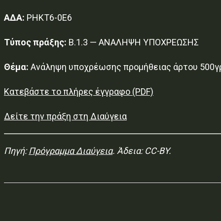
ΑΔΑ:
ΡΗΚΤ6-0Ε6
Τύπος πράξης:
Β.1.3 — ΑΝΑΛΗΨΗ ΥΠΟΧΡΕΩΣΗΣ
Θέμα:
Ανάληψη υποχρέωσης προμήθειας άρτου 500γρ 
Κατεβάστε το πλήρες έγγραφο (PDF)
Δείτε την πράξη στη Διαύγεια
Πηγή:
Πρόγραμμα Διαύγεια
. Άδεια: CC-BY.