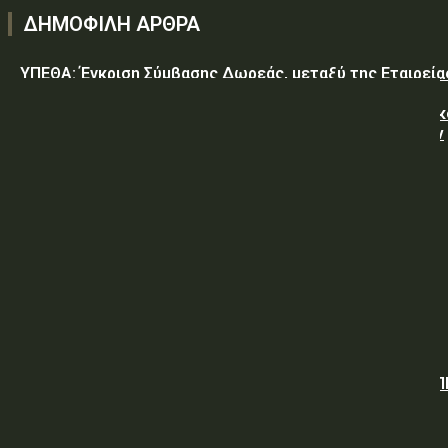
ΔΗΜΟΦΙΛΗ ΑΡΘΡΑ
ΥΠΕΘΑ: Έγκριση Σύμβασης Δωρεάς, μεταξύ της Εταιρεία
«GREEN PIXEL PRODUCTIONS Α.Ε.» ως δωρητή, του
Ελληνικού Δημοσίου – Υπουργείο-Εθνικής Άμυνας-Γενικ
Επιτελείο Αεροπορίας-Σχολή Μονίμων Υπαξιωματικών
Αεροπορίας...
ΥΠΕΘΑ: ΠΡΟΜΗΘΕΙΑ ΕΦΟΔΙΩΝ «ΕΙΔΩΝ ΚΡΕΑΤΩΝ ΚΑΙ
ΠΟΥΛΕΡΙΚΩΝ»
ΥΠΕΘΑ: ΠΡΟΣΚΛΗΣΗ ΥΠΟΒΟΛΗΣ ΠΡΟΣΦΟΡΩΝ
Όμιλος ΔΕΗ: Νέα συμφωνία για χαρτοφυλάκιο έργων ΑΠ
άνω των 2 GW σε Πολωνία και Ουγγαρία