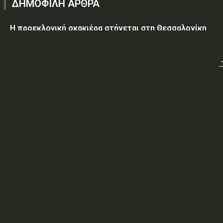
ΔΗΜΟΦΙΛΗ ΑΡΘΡΑ
Η προεκλογική σκακιέρα στήνεται στη Θεσσαλονίκη
Υεμένη: Στους 58 οι νεκροί, δεκάδες οι τραυματίες από
επίθεση των Χούθι σε κυβερνητικές δυνάμεις
Τραμπ: Ο πόλεμος με το Ιράν «θα τελειώσει σύντομα»
ΥΠ.ΠΡΟ.ΠΟ.: «Έγκριση δαπάνης, εξήντα ενός χιλιάδων
εξακοσίων εβδομήντα ευρώ και είκοσι δύο λεπτών
(61.670,22€), για την τροφοδοσία κρατουμένων του
ΠΡΟ.ΚΕ.Κ.Α Ορεστιάδας, που παραβίασαν...
ΥΠ.ΠΡΟ.ΠΟ.: ΠΡΟΣΩΡΙΝΕΣ ΚΥΚΛΟΦΟΡΙΑΚΕΣ ΡΥΘΜΙΣΕΙΣ