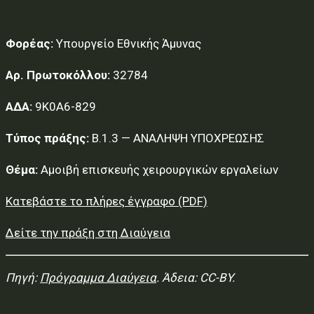
Φορέας:
Υπουργείο Εθνικής Άμυνας
Αρ. Πρωτοκόλλου:
32784
ΑΔΑ:
9Κ0Α6-829
Τύπος πράξης:
Β.1.3 — ΑΝΑΛΗΨΗ ΥΠΟΧΡΕΩΣΗΣ
Θέμα:
Αμοιβή επισκευής χειρουργικών εργαλείων
Κατεβάστε το πλήρες έγγραφο (PDF)
Δείτε την πράξη στη Διαύγεια
Πηγή:
Πρόγραμμα Διαύγεια
. Άδεια: CC-BY.