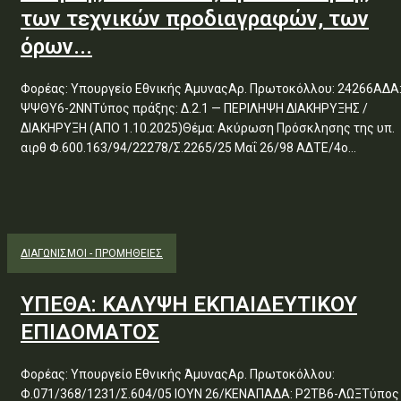
των τεχνικών προδιαγραφών, των
όρων...
Φορέας: Υπουργείο Εθνικής ΆμυναςΑρ. Πρωτοκόλλου: 24266ΑΔΑ
ΨΨΘΥ6-2ΝΝΤύπος πράξης: Δ.2.1 — ΠΕΡΙΛΗΨΗ ΔΙΑΚΗΡΥΞΗΣ /
ΔΙΑΚΗΡΥΞΗ (ΑΠΟ 1.10.2025)Θέμα: Ακύρωση Πρόσκλησης της υπ.
αιρθ Φ.600.163/94/22278/Σ.2265/25 Μαΐ 26/98 ΑΔΤΕ/4ο...
ΔΙΑΓΩΝΙΣΜΟΊ - ΠΡΟΜΉΘΕΙΕΣ
ΥΠΕΘΑ: ΚΑΛΥΨΗ ΕΚΠΑΙΔΕΥΤΙΚΟΥ
ΕΠΙΔΟΜΑΤΟΣ
Φορέας: Υπουργείο Εθνικής ΆμυναςΑρ. Πρωτοκόλλου:
Φ.071/368/1231/Σ.604/05 ΙΟΥΝ 26/ΚΕΝΑΠΑΔΑ: Ρ2ΤΒ6-ΛΩΞΤύπος