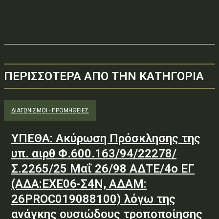
ΠΕΡΙΣΣΟΤΕΡΑ ΑΠΟ ΤΗΝ ΚΑΤΗΓΟΡΙΑ
ΔΙΑΓΩΝΙΣΜΟΊ - ΠΡΟΜΉΘΕΙΕΣ
ΥΠΕΘΑ: Ακύρωση Πρόσκλησης της
υπ. αιρθ Φ.600.163/94/22278/
Σ.2265/25 Μαΐ 26/98 ΑΔΤΕ/4ο ΕΓ
(ΑΔΑ:ΕΧΕ06-Σ4Ν, ΑΔΑΜ:
26PROC019088100) λόγω της
ανάγκης ουσιώδους τροποποίησης