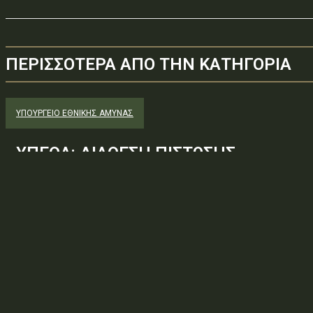
ΠΕΡΙΣΣΟΤΕΡΑ ΑΠΟ ΤΗΝ ΚΑΤΗΓΟΡΙΑ
ΥΠΟΥΡΓΕΊΟ ΕΘΝΙΚΉΣ ΆΜΥΝΑΣ
ΥΠΕΘΑ: ΔΙΑΘΕΣΗ ΠΙΣΤΩΣΗΣ
Φορέας: Υπουργείο Εθνικής ΆμυναςΑρ. Πρωτοκόλλου: 650887ΑΔΑ
— ΑΝΑΛΗΨΗ ΥΠΟΧΡΕΩΣΗΣΘέμα: ΔΙΑΘΕΣΗ ΠΙΣΤΩΣΗΣΚατεβάστε το π
πράξη στη ΔιαύγειαΠηγή: Πρόγραμμα Διαύγεια. Άδεια:...
ΥΠΟΥΡΓΕΊΟ ΕΘΝΙΚΉΣ ΆΜΥΝΑΣ