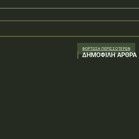
ΦΌΡΤΩΣΗ ΠΕΡΙΣΣΟΤΈΡΩΝ
ΔΗΜΟΦΙΛΗ ΑΡΘΡΑ
: Ψ0Υ96-ΓΔΦΤύπος πράξης: Β.1.3
λήρες έγγραφο (PDF)Δείτε την