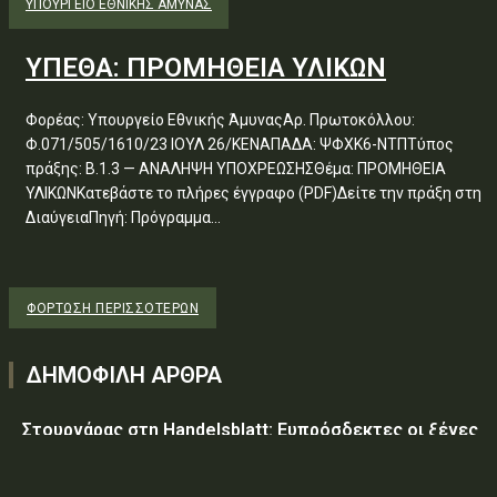
ΥΠΟΥΡΓΕΊΟ ΕΘΝΙΚΉΣ ΆΜΥΝΑΣ
ΥΠΕΘΑ: ΠΡΟΜΗΘΕΙΑ ΥΛΙΚΩΝ
Φορέας: Υπουργείο Εθνικής ΆμυναςΑρ. Πρωτοκόλλου:
Φ.071/505/1610/23 ΙΟΥΛ 26/ΚΕΝΑΠΑΔΑ: ΨΦΧΚ6-ΝΤΠΤύπος
πράξης: Β.1.3 — ΑΝΑΛΗΨΗ ΥΠΟΧΡΕΩΣΗΣΘέμα: ΠΡΟΜΗΘΕΙΑ
ΥΛΙΚΩΝΚατεβάστε το πλήρες έγγραφο (PDF)Δείτε την πράξη στη
ΔιαύγειαΠηγή: Πρόγραμμα...
ΦΌΡΤΩΣΗ ΠΕΡΙΣΣΟΤΈΡΩΝ
ΔΗΜΟΦΙΛΗ ΑΡΘΡΑ
Στουρνάρας στη Handelsblatt: Ευπρόσδεκτες οι ξένες
συμμετοχές στις ελληνικές τράπεζες