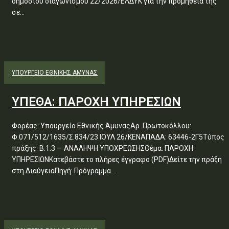
δημόσιου διαγωνισμού 22/2026/ΕΛΔΥΚ για την προμήθειά της
σε...
ΥΠΟΥΡΓΕΊΟ ΕΘΝΙΚΉΣ ΆΜΥΝΑΣ
ΥΠΕΘΑ: ΠΑΡΟΧΗ ΥΠΗΡΕΣΙΩΝ
Φορέας: Υπουργείο Εθνικής ΆμυναςΑρ. Πρωτοκόλλου:
Φ.071/512/1635/Σ.834/23 ΙΟΥΛ 26/ΚΕΝΑΠΑΔΑ: 63446-2Γ5Τύπος
πράξης: Β.1.3 — ΑΝΑΛΗΨΗ ΥΠΟΧΡΕΩΣΗΣΘέμα: ΠΑΡΟΧΗ
ΥΠΗΡΕΣΙΩΝΚατεβάστε το πλήρες έγγραφο (PDF)Δείτε την πράξη
στη ΔιαύγειαΠηγή: Πρόγραμμα...