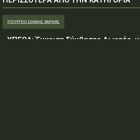
ΥΠΟΥΡΓΕΊΟ ΕΘΝΙΚΉΣ ΆΜΥΝΑΣ
ΥΠΕΘΑ: Έγκριση Σύμβασης Δωρεάς, μ
Εταιρείας «GREEN PIXEL PRODUCTION
του Ελληνικού Δημοσίου – Υπουργείο
Γενικό Επιτελείο Αεροπορίας-Σχολή
Υπαξιωματικών Αεροπορίας...
Φορέας: Υπουργείο Εθνικής ΆμυναςΑρ. Πρωτοκόλλου: Φ.894/83
πράξης: 2.4.7.1 — ΛΟΙΠΕΣ ΑΤΟΜΙΚΕΣ ΔΙΟΙΚΗΤΙΚΕΣ ΠΡΑΞΕΙΣΘέμα: Έ
της Εταιρείας «GREEN PIXEL PRODUCTIONS Α.Ε.» ως...