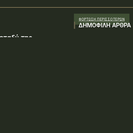
ΦΌΡΤΩΣΗ ΠΕΡΙΣΣΟΤΈΡΩΝ
ΔΗΜΟΦΙΛΗ ΑΡΘΡΑ
εταξύ της
S Α.Ε.» ως δωρητή,
-Εθνικής Άμυνας-
 Μονίμων
43/Σ.2002ΑΔΑ: ΕΡ136-ΑΝΨΤύπος
γκριση Σύμβασης Δωρεάς, μεταξύ