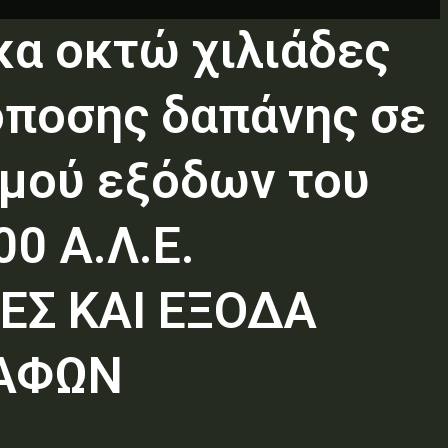
α οκτώ χιλιάδες
όποσης δαπάνης σε
σμού εξόδων του
0 Α.Λ.Ε.
ΒΕΣ ΚΑΙ ΕΞΟΔΑ
ΚΑΦΩΝ