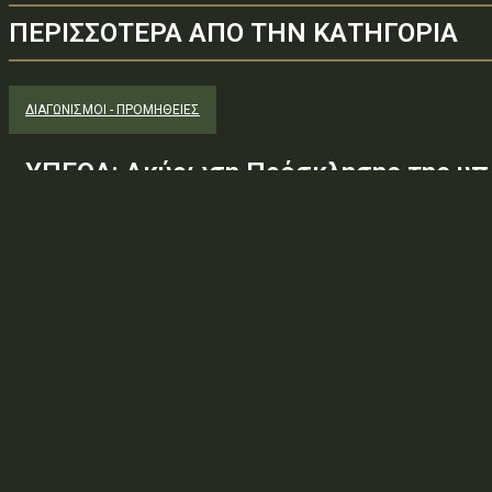
ΠΕΡΙΣΣΟΤΕΡΑ ΑΠΟ ΤΗΝ ΚΑΤΗΓΟΡΙΑ
ΔΙΑΓΩΝΙΣΜΟΊ - ΠΡΟΜΉΘΕΙΕΣ
ΥΠΕΘΑ: Ακύρωση Πρόσκλησης της υπ.
Φ.600.163/94/22278/Σ.2265/25 Μαΐ 
(ΑΔΑ:ΕΧΕ06-Σ4Ν, ΑΔΑΜ: 26PROC0190
ανάγκης ουσιώδους τροποποίησης τω
προδιαγραφών, των όρων...
Φορέας: Υπουργείο Εθνικής ΆμυναςΑρ. Πρωτοκόλλου: 24266ΑΔΑ
— ΠΕΡΙΛΗΨΗ ΔΙΑΚΗΡΥΞΗΣ / ΔΙΑΚΗΡΥΞΗ (ΑΠΟ 1.10.2025)Θέμα: Ακύ
Φ.600.163/94/22278/Σ.2265/25 Μαΐ 26/98 ΑΔΤΕ/4ο...