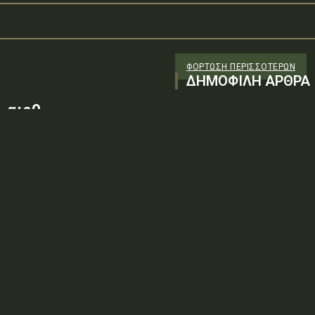
ΦΌΡΤΩΣΗ ΠΕΡΙΣΣΟΤΈΡΩΝ
ΔΗΜΟΦΙΛΗ ΑΡΘΡΑ
 αιρθ
26/98 ΑΔΤΕ/4ο ΕΓ
88100) λόγω της
ν τεχνικών
: ΨΨΘΥ6-2ΝΝΤύπος πράξης: Δ.2.1
ρωση Πρόσκλησης της υπ. αιρθ