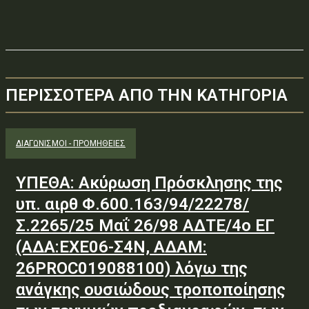
ΠΕΡΙΣΣΟΤΕΡΑ ΑΠΟ ΤΗΝ ΚΑΤΗΓΟΡΙΑ
ΔΙΑΓΩΝΙΣΜΟΊ - ΠΡΟΜΉΘΕΙΕΣ
ΥΠΕΘΑ: Ακύρωση Πρόσκλησης της
υπ. αιρθ Φ.600.163/94/22278/
Σ.2265/25 Μαΐ 26/98 ΑΔΤΕ/4ο ΕΓ
(ΑΔΑ:ΕΧΕ06-Σ4Ν, ΑΔΑΜ:
26PROC019088100) λόγω της
ανάγκης ουσιώδους τροποποίησης