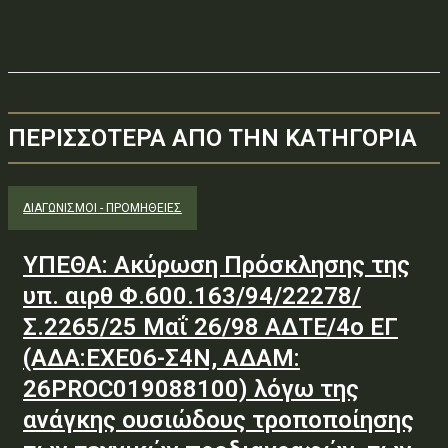
ΠΕΡΙΣΣΟΤΕΡΑ ΑΠΟ ΤΗΝ ΚΑΤΗΓΟΡΙΑ
ΔΙΑΓΩΝΙΣΜΟΊ - ΠΡΟΜΉΘΕΙΕΣ
ΥΠΕΘΑ: Ακύρωση Πρόσκλησης της
υπ. αιρθ Φ.600.163/94/22278/
Σ.2265/25 Μαΐ 26/98 ΑΔΤΕ/4ο ΕΓ
(ΑΔΑ:ΕΧΕ06-Σ4Ν, ΑΔΑΜ:
26PROC019088100) λόγω της
ανάγκης ουσιώδους τροποποίησης