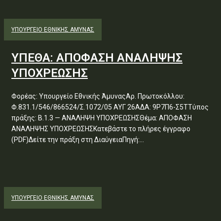
ΥΠΟΥΡΓΕΊΟ ΕΘΝΙΚΉΣ ΆΜΥΝΑΣ
ΥΠΕΘΑ: ΑΠΟΦΑΣΗ ΑΝΑΛΗΨΗΣ
ΥΠΟΧΡΕΩΣΗΣ
Φορέας: Υπουργείο Εθνικής ΆμυναςΑρ. Πρωτοκόλλου:
Φ.831.1/546/866524/Σ.1072/05 ΑΥΓ 26ΑΔΑ: 9Ρ7Π6-Σ5ΤΤύπος
πράξης: Β.1.3 — ΑΝΑΛΗΨΗ ΥΠΟΧΡΕΩΣΗΣΘέμα: ΑΠΟΦΑΣΗ
ΑΝΑΛΗΨΗΣ ΥΠΟΧΡΕΩΣΗΣΚατεβάστε το πλήρες έγγραφο
(PDF)Δείτε την πράξη στη ΔιαύγειαΠηγή:...
ΥΠΟΥΡΓΕΊΟ ΕΘΝΙΚΉΣ ΆΜΥΝΑΣ