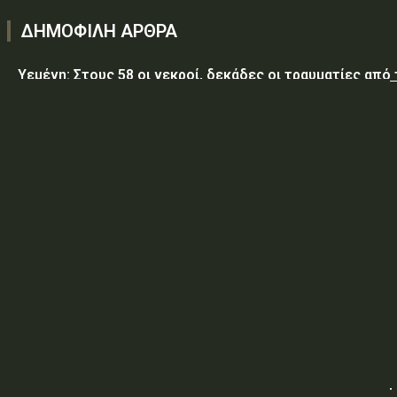
ΔΗΜΟΦΙΛΗ ΑΡΘΡΑ
Υεμένη: Στους 58 οι νεκροί, δεκάδες οι τραυματίες από
επίθεση των Χούθι σε κυβερνητικές δυνάμεις
Τραμπ: Ο πόλεμος με το Ιράν «θα τελειώσει σύντομα»
ΥΠ.ΠΡΟ.ΠΟ.: «Έγκριση δαπάνης, εξήντα ενός χιλιάδων
εξακοσίων εβδομήντα ευρώ και είκοσι δύο λεπτών
(61.670,22€), για την τροφοδοσία κρατουμένων του
ΠΡΟ.ΚΕ.Κ.Α Ορεστιάδας, που παραβίασαν...
ΥΠ.ΠΡΟ.ΠΟ.: ΠΡΟΣΩΡΙΝΕΣ ΚΥΚΛΟΦΟΡΙΑΚΕΣ ΡΥΘΜΙΣΕΙΣ
ΥΠΕΘΑ: «Αναβάθμιση – Επέκταση του Υφιστάμενου ΒΝΣ