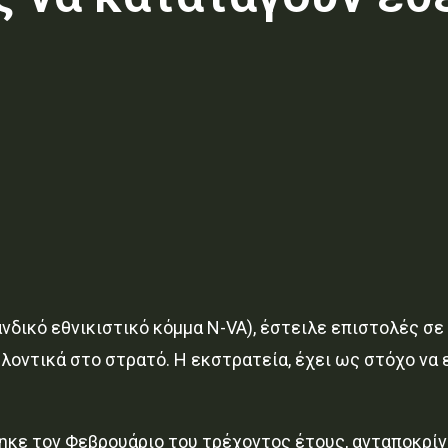
ανδικό εθνικιστικό κόμμα N-VA), έστειλε επιστολές σ
οντικά στο στρατό. Η εκστρατεία, έχει ως στόχο να ε
ηκε τον Φεβρουάριο του τρέχοντος έτους, ανταποκρίν