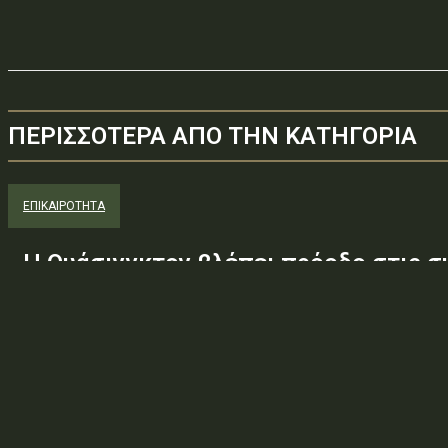
ΠΕΡΙΣΣΟΤΕΡΑ ΑΠΟ ΤΗΝ ΚΑΤΗΓΟΡΙΑ
ΕΠΙΚΑΙΡΟΤΗΤΑ
Η Ουάσινγκτον βλέπει πρόοδο στις συ
Στενό του Ορμούζ, ελπίδες για συμφ
λέει ο Ρούμπιο
Ο υπουργός Εξωτερικών των ΗΠΑ Μάρκο Ρούμπιο δήλωσε σήμερα
στις συζητήσεις με το Ιράν και το Ομάν για τη διέλευση περισσότε