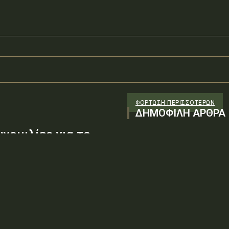
ΦΌΡΤΩΣΗ ΠΕΡΙΣΣΟΤΈΡΩΝ
ΔΗΜΟΦΙΛΗ ΑΡΘΡΑ
νομιλίες για το
ωνία πολύ σύντομα,
 πως έχει σημειωθεί πρόοδος
ρων...