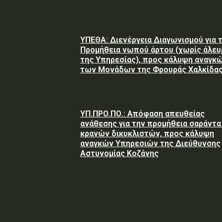
ΥΠΕΘΑ: Διενέργεια Διαγωνισμού για 
Προμήθεια νωπού άρτου (χωρίς άλευ
της Υπηρεσίας), προς κάλυψη αναγκ
των Μονάδων της Φρουράς Χαλκίδα
ΥΠ.ΠΡΟ.ΠΟ.: Απόφαση απευθείας
ανάθεσης για την προμήθεια σαράντα 
κρανών δικυκλιστών, προς κάλυψη
αναγκών Υπηρεσιών της Διεύθυνσης
Αστυνομίας Κοζάνης