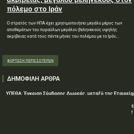
πόλεμο στο Ιράν
Ο στρατός των ΗΠΑ έχει χρησιμοποιήσει μεγάλο μέρος των
αποθεμάτων του πυραύλων μεγάλου βεληνεκούς υψηλής
ακρίβειας κατά τους πέντε μήνες του πολέμου με το Ιράν,...
ΦΌΡΤΩΣΗ ΠΕΡΙΣΣΟΤΈΡΩΝ
ΔΗΜΟΦΙΛΗ ΑΡΘΡΑ
ΥΠΕΘΑ: Έγκριση Σύμβασης Δωρεάς, μεταξύ της Εταιρεία
«GREEN PIXEL PRODUCTIONS Α.Ε.» ως δωρητή, του
Ελληνικού Δημοσίου – Υπουργείο-Εθνικής Άμυνας-Γενικ
Επιτελείο Αεροπορίας-Σχολή Μονίμων Υπαξιωματικών
Αεροπορίας...