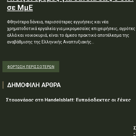
σε ΜμΕ
Φθηνότερα δάνεια, περισσότερες εγγυήσεις και νέα
χρηματοδοτικά εργαλεία για μικρομεσαίες επιχειρήσεις, αγρότες
αλλά και νοικοκυριά, είναι το άμεσο πρακτικό αποτέλεσμα της
αναβάθμισης της Ελληνικής Αναπτυξιακής...
ΦΌΡΤΩΣΗ ΠΕΡΙΣΣΟΤΈΡΩΝ
ΔΗΜΟΦΙΛΗ ΑΡΘΡΑ
Στουρνάρας στη Handelsblatt: Ευπρόσδεκτες οι ξένες
συμμετοχές στις ελληνικές τράπεζες
ΥΠ.ΠΡΟ.ΠΟ.: « Προσωρινές κυκλοφοριακές ρυθμίσεις κα
τον 7ο Λαϊκό Αγώνα Δρόμου φράγμα Λίμνης Πλαστήρα –