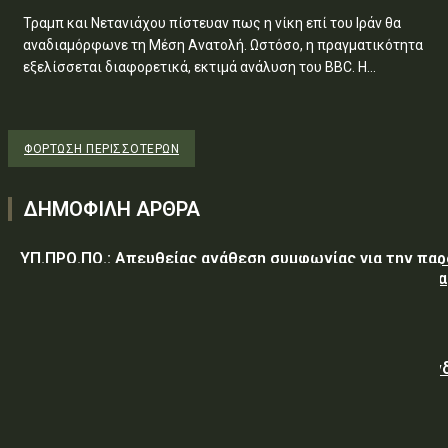
Τραμπ και Νετανιάχου πίστευαν πως η νίκη επί του Ιράν θα
αναδιαμόρφωνε τη Μέση Ανατολή. Ωστόσο, η πραγματικότητα
εξελίσσεται διαφορετικά, εκτιμά ανάλυση του BBC. Η...
ΦΌΡΤΩΣΗ ΠΕΡΙΣΣΟΤΈΡΩΝ
ΔΗΜΟΦΙΛΗ ΑΡΘΡΑ
ΥΠ.ΠΡΟ.ΠΟ.: Απευθείας ανάθεση συμφωνίας για την πα
υπηρεσιών κλειδαρά για τη σφράγιση οικίας στα Μέγαρα
λόγω αιφνιδίου θανάτου και απουσίας συγγενών
Γαλλική «ψήφος εμπιστοσύνης» στην ηλεκτρική διασύν
Ελλάδας – Κύπρου με την είσοδο της Meridiam