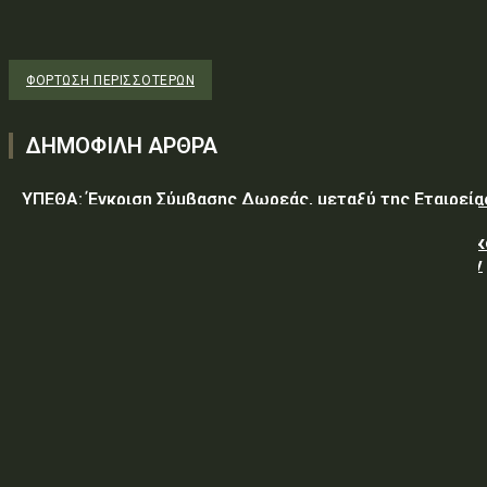
ΦΌΡΤΩΣΗ ΠΕΡΙΣΣΟΤΈΡΩΝ
ΔΗΜΟΦΙΛΗ ΑΡΘΡΑ
ΥΠΕΘΑ: Έγκριση Σύμβασης Δωρεάς, μεταξύ της Εταιρεία
«GREEN PIXEL PRODUCTIONS Α.Ε.» ως δωρητή, του
Ελληνικού Δημοσίου – Υπουργείο-Εθνικής Άμυνας-Γενικ
Επιτελείο Αεροπορίας-Σχολή Μονίμων Υπαξιωματικών
Αεροπορίας...
ΥΠΕΘΑ: ΠΡΟΜΗΘΕΙΑ ΕΦΟΔΙΩΝ «ΕΙΔΩΝ ΚΡΕΑΤΩΝ ΚΑΙ
ΠΟΥΛΕΡΙΚΩΝ»
ΥΠΕΘΑ: ΠΡΟΣΚΛΗΣΗ ΥΠΟΒΟΛΗΣ ΠΡΟΣΦΟΡΩΝ