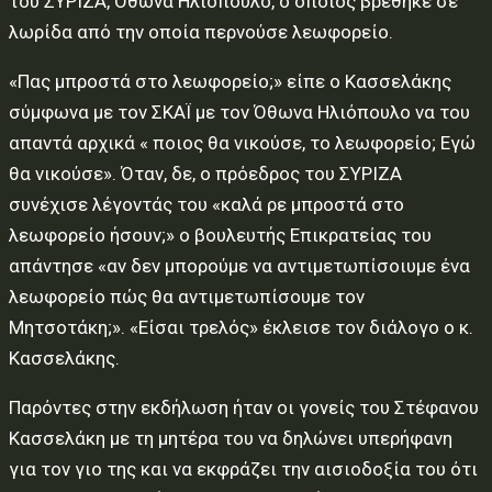
του ΣΥΡΙΖΑ, Όθωνα Ηλιόπουλο, ο οποίος βρέθηκε σε
λωρίδα από την οποία περνούσε λεωφορείο.
«Πας μπροστά στο λεωφορείο;» είπε ο Κασσελάκης
σύμφωνα με τον ΣΚΑΪ με τον Όθωνα Ηλιόπουλο να του
απαντά αρχικά « ποιος θα νικούσε, το λεωφορείο; Εγώ
θα νικούσε». Όταν, δε, ο πρόεδρος του ΣΥΡΙΖΑ
συνέχισε λέγοντάς του «καλά ρε μπροστά στο
λεωφορείο ήσουν;» ο βουλευτής Επικρατείας του
απάντησε «αν δεν μπορούμε να αντιμετωπίσοιυμε ένα
λεωφορείο πώς θα αντιμετωπίσουμε τον
Μητσοτάκη;». «Είσαι τρελός» έκλεισε τον διάλογο ο κ.
Κασσελάκης.
Παρόντες στην εκδήλωση ήταν οι γονείς του Στέφανου
Κασσελάκη με τη μητέρα του να δηλώνει υπερήφανη
για τον γιο της και να εκφράζει την αισιοδοξία του ότι