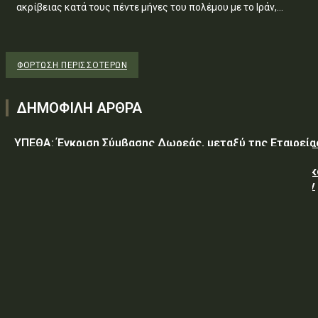
ακρίβειας κατά τους πέντε μήνες του πολέμου με το Ιράν,...
ΦΌΡΤΩΣΗ ΠΕΡΙΣΣΟΤΈΡΩΝ
ΔΗΜΟΦΙΛΗ ΑΡΘΡΑ
ΥΠΕΘΑ: Έγκριση Σύμβασης Δωρεάς, μεταξύ της Εταιρεία
«GREEN PIXEL PRODUCTIONS Α.Ε.» ως δωρητή, του
Ελληνικού Δημοσίου – Υπουργείο-Εθνικής Άμυνας-Γενικ
Επιτελείο Αεροπορίας-Σχολή Μονίμων Υπαξιωματικών
Αεροπορίας...
ΥΠΕΘΑ: ΠΡΟΜΗΘΕΙΑ ΕΦΟΔΙΩΝ «ΕΙΔΩΝ ΚΡΕΑΤΩΝ ΚΑΙ
ΠΟΥΛΕΡΙΚΩΝ»
ΥΠΕΘΑ: ΠΡΟΣΚΛΗΣΗ ΥΠΟΒΟΛΗΣ ΠΡΟΣΦΟΡΩΝ