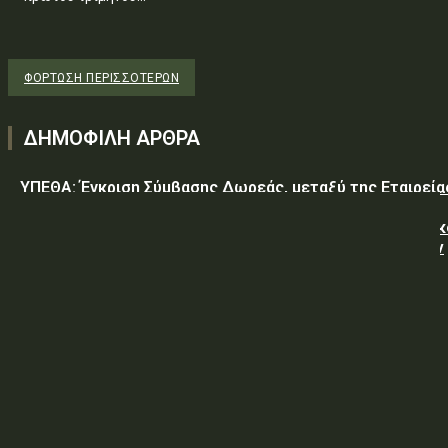
ΦΌΡΤΩΣΗ ΠΕΡΙΣΣΟΤΈΡΩΝ
ΔΗΜΟΦΙΛΗ ΑΡΘΡΑ
ΥΠΕΘΑ: Έγκριση Σύμβασης Δωρεάς, μεταξύ της Εταιρεία
«GREEN PIXEL PRODUCTIONS Α.Ε.» ως δωρητή, του
Ελληνικού Δημοσίου – Υπουργείο-Εθνικής Άμυνας-Γενικ
Επιτελείο Αεροπορίας-Σχολή Μονίμων Υπαξιωματικών
Αεροπορίας...
ΥΠΕΘΑ: ΠΡΟΜΗΘΕΙΑ ΕΦΟΔΙΩΝ «ΕΙΔΩΝ ΚΡΕΑΤΩΝ ΚΑΙ
ΠΟΥΛΕΡΙΚΩΝ»
ΥΠΕΘΑ: ΠΡΟΣΚΛΗΣΗ ΥΠΟΒΟΛΗΣ ΠΡΟΣΦΟΡΩΝ