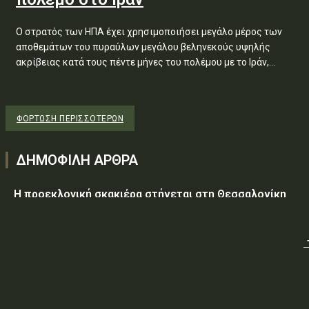
Ο στρατός των ΗΠΑ έχει χρησιμοποιήσει μεγάλο μέρος των
αποθεμάτων του πυραύλων μεγάλου βεληνεκούς υψηλής
ακρίβειας κατά τους πέντε μήνες του πολέμου με το Ιράν,...
ΦΌΡΤΩΣΗ ΠΕΡΙΣΣΟΤΈΡΩΝ
ΔΗΜΟΦΙΛΗ ΑΡΘΡΑ
Η προεκλογική σκακιέρα στήνεται στη Θεσσαλονίκη
Υεμένη: Στους 58 οι νεκροί, δεκάδες οι τραυματίες από
επίθεση των Χούθι σε κυβερνητικές δυνάμεις
Τραμπ: Ο πόλεμος με το Ιράν «θα τελειώσει σύντομα»