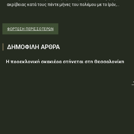
ακρίβειας κατά τους πέντε μήνες του πολέμου με το Ιράν,...
ΦΌΡΤΩΣΗ ΠΕΡΙΣΣΟΤΈΡΩΝ
ΔΗΜΟΦΙΛΗ ΑΡΘΡΑ
Η προεκλογική σκακιέρα στήνεται στη Θεσσαλονίκη
Υεμένη: Στους 58 οι νεκροί, δεκάδες οι τραυματίες από
επίθεση των Χούθι σε κυβερνητικές δυνάμεις
Τραμπ: Ο πόλεμος με το Ιράν «θα τελειώσει σύντομα»
ΥΠ.ΠΡΟ.ΠΟ.: «Έγκριση δαπάνης, εξήντα ενός χιλιάδων