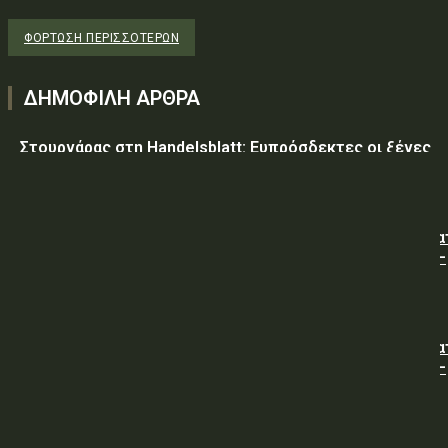
ΦΌΡΤΩΣΗ ΠΕΡΙΣΣΟΤΈΡΩΝ
ΔΗΜΟΦΙΛΗ ΑΡΘΡΑ
Στουρνάρας στη Handelsblatt: Ευπρόσδεκτες οι ξένες
συμμετοχές στις ελληνικές τράπεζες
ΥΠ.ΠΡΟ.ΠΟ.: « Προσωρινές κυκλοφοριακές ρυθμίσεις κα
τον 7ο Λαϊκό Αγώνα Δρόμου φράγμα Λίμνης Πλαστήρα –
Μούχα – Καστανιά ».
ΥΠ.ΠΡΟ.ΠΟ.: « Προσωρινές κυκλοφοριακές ρυθμίσεις κα
τον 7ο Λαϊκό Αγώνα Δρόμου φράγμα Λίμνης Πλαστήρα –
Μούχα – Καστανιά ».