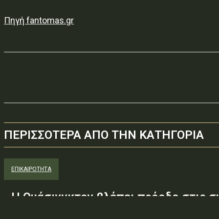
Πηγή fantomas.gr
ΠΕΡΙΣΣΟΤΕΡΑ ΑΠΟ ΤΗΝ ΚΑΤΗΓΟΡΙΑ
ΕΠΙΚΑΙΡΟΤΗΤΑ
Η Ουάσινγκτον βλέπει πρόοδο στις συ
Στενό του Ορμούζ, ελπίδες για συμφ