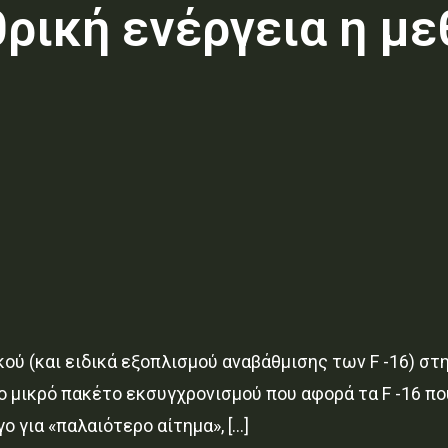
θρική ενέργεια η με
ύ (και ειδικά εξοπλισμού αναβάθμισης των F -16) στη
ο μικρό πακέτο εκσυγχρονισμού που αφορά τα F -16 πο
 για «παλαιότερο αίτημα», […]