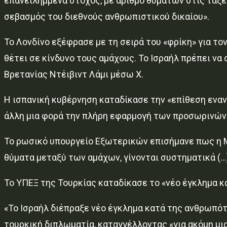
επανειλημμένα στόχος, με αριθμό θυμάτων στις τάξε
σεβασμός του διεθνούς ανθρωπιστικού δικαίου».
Το Λονδίνο εξέφρασε με τη σειρά του «φρίκη» για τ
θέτει σε κίνδυνο τους αμάχους. Το Ισραήλ πρέπει ν
Βρετανίας Ντέιβιντ Λάμι μέσω X.
Η ισπανική κυβέρνηση καταδίκασε την «επίθεση εναν
άλλη μια φορά την πλήρη εφαρμογή των προσωρινών 
Το ρωσικό υπουργείο Εξωτερικών επισήμανε πως η Μ
θύματα μεταξύ των αμάχων, γίνονται συστηματικά (…)
Το ΥΠΕΞ της Τουρκίας καταδίκασε το «νέο έγκλημα 
«Το Ισραήλ διέπραξε νέο έγκλημα κατά της ανθρωπότ
τουρκική διπλωματία, καταγγέλλοντας «για ακόμη μ