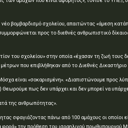
ις των αμάχων που είναι αφόρητος», τόνισε το ΥΠΕΞ, 
ον νέο βομβαρδισμό σχολείου, απαιτώντας «άμεση κατά
α συμμορφώνεται προς το διεθνές ανθρωπιστικό δίκαι
τίον του σχολείου» στην οποία «έχασαν τη ζωή τους 
μέτρων που επιβλήθηκαν από το Διεθνές Δικαστήριο 
όσχα είναι «σοκαρισμένη». «Διαπιστώνουμε προς λύπη
 Θεωρούμε πως δεν υπάρχει και δεν μπορεί να υπάρχει 
κατά της ανθρωπότητας».
ητας σφαγιάζοντας πάνω από 100 αμάχους οι οποίοι εί
ια φορά» την πρόθεση του ισραηλινού πρωθυπουργού Μ