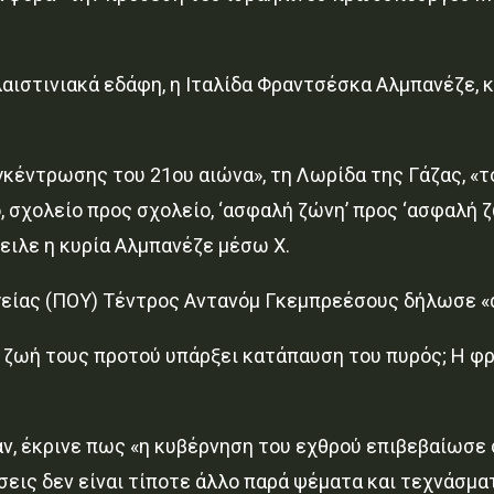
αιστινιακά εδάφη, η Ιταλίδα Φραντσέσκα Αλμπανέζε, 
κέντρωσης του 21ου αιώνα», τη Λωρίδα της Γάζας, «τ
, σχολείο προς σχολείο, ‘ασφαλή ζώνη’ προς ‘ασφαλή ζ
ειλε η κυρία Αλμπανέζε μέσω X.
Υγείας (ΠΟΥ) Τέντρος Αντανόμ Γκεμπρεέσους δήλωσε 
η ζωή τους προτού υπάρξει κατάπαυση του πυρός; Η φρ
άν, έκρινε πως «η κυβέρνηση του εχθρού επιβεβαίωσε 
σεις δεν είναι τίποτε άλλο παρά ψέματα και τεχνάσματ