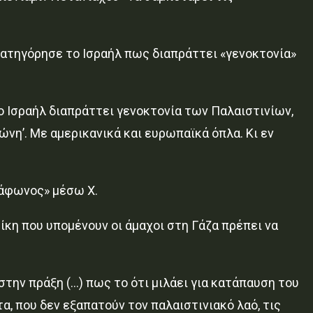
κατηγόρησε το Ισραήλ πως διαπράττει «γενοκτονία»
ο Ισραήλ διαπράττει γενοκτονία των Παλαιστινίων,
ώνη’. Με αμερικανικά και ευρωπαϊκά όπλα. Κι εν
«άφωνος» μέσω X.
ίκη που υπομένουν οι άμαχοι στη Γάζα πρέπει να
στην πράξη (…) πως το ότι μιλάει για κατάπαυση του
α, που δεν εξαπατούν τον παλαιστινιακό λαό, τις