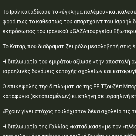
Το Ιράν καταδίκασε το «έγκλημα πολέμου» και κάλεσε
φορά πως το καθεστώς του απαρτχάιντ του Ισραήλ δε
εκπρόσωπος του ιρανικού υGAZAπουργείου Εξωτερι
Το Κατάρ, που διαδραματίζει ρόλο μεσολαβητή στις 
Η διπλωματία του εμιράτου αξίωσε «την αποστολή α
ισραηλινές δυνάμεις κατοχής σχολείων και καταφυγ
Ο επικεφαλής της διπλωματίας της ΕΕ Τζουζέπ Μπορ
καταφύγιο (εκτοπισμένων) κι επλήγη σε ισραηλινή 
«Έχουν γίνει στόχος τουλάχιστον δέκα σχολεία τις τ
Η διπλωματία της Γαλλίας «καταδίκασε» με τον «πλέο