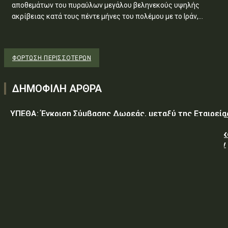
αποθεμάτων του πυραύλων μεγάλου βεληνεκούς υψηλής
ακρίβειας κατά τους πέντε μήνες του πολέμου με το Ιράν,...
ΦΌΡΤΩΣΗ ΠΕΡΙΣΣΟΤΈΡΩΝ
ΔΗΜΟΦΙΛΗ ΑΡΘΡΑ
ΥΠΕΘΑ: Έγκριση Σύμβασης Δωρεάς, μεταξύ της Εταιρεία
«GREEN PIXEL PRODUCTIONS Α.Ε.» ως δωρητή, του
Ελληνικού Δημοσίου – Υπουργείο-Εθνικής Άμυνας-Γενικ
Επιτελείο Αεροπορίας-Σχολή Μονίμων Υπαξιωματικών
Αεροπορίας...
ΥΠΕΘΑ: ΠΡΟΜΗΘΕΙΑ ΕΦΟΔΙΩΝ «ΕΙΔΩΝ ΚΡΕΑΤΩΝ ΚΑΙ
ΠΟΥΛΕΡΙΚΩΝ»