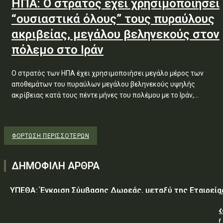
ΗΠΑ: Ο στρατός έχει χρησιμοποιήσει
“ουσιαστικά όλους” τους πυραύλους
ακριβείας, μεγάλου βεληνεκούς στον
πόλεμο στο Ιράν
Ο στρατός των ΗΠΑ έχει χρησιμοποιήσει μεγάλο μέρος των
αποθεμάτων του πυραύλων μεγάλου βεληνεκούς υψηλής
ακρίβειας κατά τους πέντε μήνες του πολέμου με το Ιράν,...
ΦΌΡΤΩΣΗ ΠΕΡΙΣΣΟΤΈΡΩΝ
ΔΗΜΟΦΙΛΗ ΑΡΘΡΑ
ΥΠΕΘΑ: Έγκριση Σύμβασης Δωρεάς, μεταξύ της Εταιρεία
«GREEN PIXEL PRODUCTIONS Α.Ε.» ως δωρητή, του
Ελληνικού Δημοσίου – Υπουργείο-Εθνικής Άμυνας-Γενικ
Επιτελείο Αεροπορίας-Σχολή Μονίμων Υπαξιωματικών