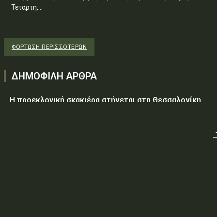
Τετάρτη,...
ΦΌΡΤΩΣΗ ΠΕΡΙΣΣΟΤΈΡΩΝ
ΔΗΜΟΦΙΛΗ ΑΡΘΡΑ
Η προεκλογική σκακιέρα στήνεται στη Θεσσαλονίκη
Υεμένη: Στους 58 οι νεκροί, δεκάδες οι τραυματίες από
επίθεση των Χούθι σε κυβερνητικές δυνάμεις
Τραμπ: Ο πόλεμος με το Ιράν «θα τελειώσει σύντομα»
ΥΠ.ΠΡΟ.ΠΟ.: «Έγκριση δαπάνης, εξήντα ενός χιλιάδων