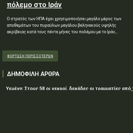
πόλεμο στο Ιράν
Ο στρατός των ΗΠΑ έχει χρησιμοποιήσει μεγάλο μέρος των
αποθεμάτων του πυραύλων μεγάλου βεληνεκούς υψηλής
ακρίβειας κατά τους πέντε μήνες του πολέμου με το Ιράν,...
ΦΌΡΤΩΣΗ ΠΕΡΙΣΣΟΤΈΡΩΝ
ΔΗΜΟΦΙΛΗ ΑΡΘΡΑ
Υεμένη: Στους 58 οι νεκροί, δεκάδες οι τραυματίες από
επίθεση των Χούθι σε κυβερνητικές δυνάμεις
Τραμπ: Ο πόλεμος με το Ιράν «θα τελειώσει σύντομα»