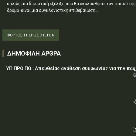
απλώς μια δικαστική εξέλιξη που θα ακολουθήσει τον τυπικό της
δρόμο· είναι μια συγκλονιστική επιβεβαίωση...
ΦΌΡΤΩΣΗ ΠΕΡΙΣΣΟΤΈΡΩΝ
ΔΗΜΟΦΙΛΗ ΑΡΘΡΑ
ΥΠ.ΠΡΟ.ΠΟ.: Απευθείας ανάθεση συμφωνίας για την πα
υπηρεσιών κλειδαρά για τη σφράγιση οικίας στα Μέγαρα
λόγω αιφνιδίου θανάτου και απουσίας συγγενών
Γαλλική «ψήφος εμπιστοσύνης» στην ηλεκτρική διασύν
Ελλάδας – Κύπρου με την είσοδο της Meridiam
Viohalco: Εκτόξευση 62% στα κέρδη και ισχυρή ανάπτυξ
στο α’ εξάμηνο