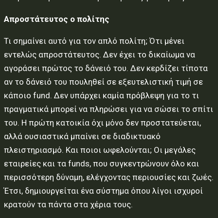
Απροστάτευτος ο πολίτης
Τι σηµαίνει αυτό για τον απλό πολίτη; Ότι µένει
εντελώς απροστάτευτος. Δεν έχει το δικαίωµα να
αγοράσει πρώτος το δάνειό του. Δεν κερδίζει τίποτα
αν το δάνειό του πουληθεί σε εξευτελιστική τιµή σε
κάποιο fund. Δεν υπάρχει καµία πρόβλεψη για το τι
πραγµατικά µπορεί να πληρώσει για να σώσει το σπίτι
του. Η πρώτη κατοικία όχι µόνο δεν προστατεύεται,
αλλά ουσιαστικά µπαίνει σε διαδικτυακό
πλειστηριασµό. Και ποιοι ωφελούνται; Οι µεγάλες
εταιρείες και τα funds, που συγκεντρώνουν όλο και
περισσότερη δύναµη, ελέγχοντας περιουσίες και ζωές.
Έτσι, δηµιουργείται ένα σύστηµα όπου λίγοι ισχυροί
κρατούν τα πάντα στα χέρια τους.