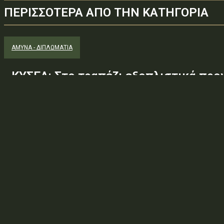
ΠΕΡΙΣΣΟΤΕΡΑ ΑΠΟ ΤΗΝ ΚΑΤΗΓΟΡΙΑ
ΑΜΥΝΑ - ΔΙΠΛΩΜΑΤΙΑ
ΚΥΣΕΑ: Στο τραπέζι εξοπλιστικά προγ
ευρώ – Προχωρά η «Ασπίδα του Αχιλ
Εξοπλιστικά προγράμματα συνολικού ύψους 4,2 δισεκατομμυρίων
το ΚΥΣΕΑ, με κορυφαίο την ενεργοποίηση της «Ασπίδας του Αχιλ
αντιαεροπορικής και αντιπυραυλικής...
TOP