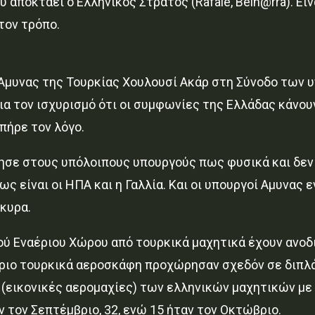
υ αποκτάει ο Ελληνικός Στρατός (Rafale, Belh@rra). Εί
τον τρόπο.
 Αμυνας της Τουρκίας Χουλουσί Ακάρ στη Σύνοδο των 
α τον ισχυρισμό ότι οι συμφωνίες της Ελλάδας κάνουν
πήρε τον λόγο.
σε στους υπόλοιπους υπουργούς πως φυσικά και δεν 
ς είναι οι ΗΠΑ και η Γαλλία. Και οι υπουργοί Αμυνας
κυρα.
ύ Εναέριου Χώρου από τουρκικά μαχητικά έχουν ανοδι
ριο τουρκικά αεροσκάφη προχώρησαν σχεδόν σε διπλάσ
ς (εικονικές αερομαχίες) των ελληνικών μαχητικών μ
 τον Σεπτέμβριο, 32, ενώ 15 ήταν τον Οκτώβριο.