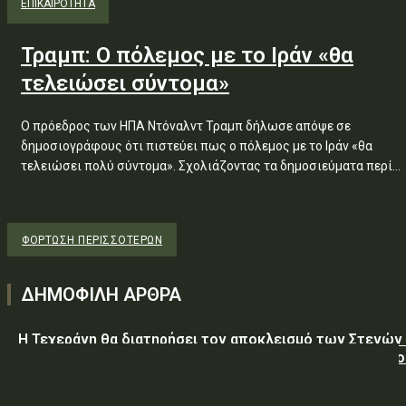
ΕΠΙΚΑΙΡΟΤΗΤΑ
Τραμπ: Ο πόλεμος με το Ιράν «θα
τελειώσει σύντομα»
Ο πρόεδρος των ΗΠΑ Ντόναλντ Τραμπ δήλωσε απόψε σε
δημοσιογράφους ότι πιστεύει πως ο πόλεμος με το Ιράν «θα
τελειώσει πολύ σύντομα». Σχολιάζοντας τα δημοσιεύματα περί...
ΦΌΡΤΩΣΗ ΠΕΡΙΣΣΟΤΈΡΩΝ
ΔΗΜΟΦΙΛΗ ΑΡΘΡΑ
Η Τεχεράνη θα διατηρήσει τον αποκλεισμό των Στενών
Ορμούζ έως ότου οι ΗΠΑ αποδεχθούν “όλους” τους όρο
της